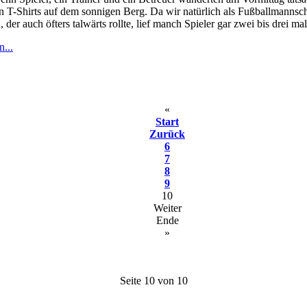
n T-Shirts auf dem sonnigen Berg. Da wir natürlich als Fußballmannsc
, der auch öfters talwärts rollte, lief manch Spieler gar zwei bis drei m
n...
«
Start
Zurück
6
7
8
9
10
Weiter
Ende
»
Seite 10 von 10