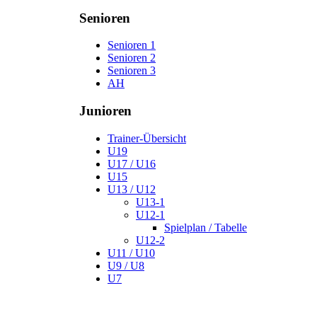
Senioren
Senioren 1
Senioren 2
Senioren 3
AH
Junioren
Trainer-Übersicht
U19
U17 / U16
U15
U13 / U12
U13-1
U12-1
Spielplan / Tabelle
U12-2
U11 / U10
U9 / U8
U7