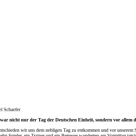
l Schaefer
 war nicht nur der Tag der Deutschen Einheit, sondern vor allem 
ntschieden wir uns dem nebligen Tag zu entkommen und vor unserem S
ehn Spieler, ein Trainer und ein Betreuer wanderten am Vormittag tat