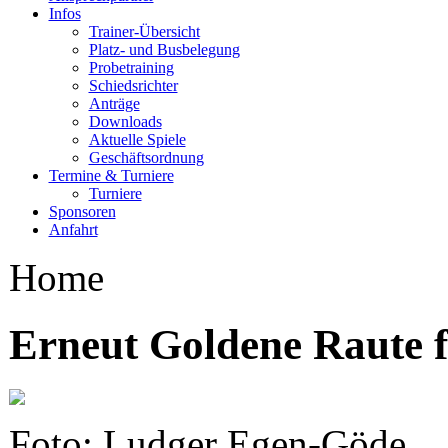
Infos
Trainer-Übersicht
Platz- und Busbelegung
Probetraining
Schiedsrichter
Anträge
Downloads
Aktuelle Spiele
Geschäftsordnung
Termine & Turniere
Turniere
Sponsoren
Anfahrt
Home
Erneut Goldene Raute 
Foto: Ludger Egen-Göde