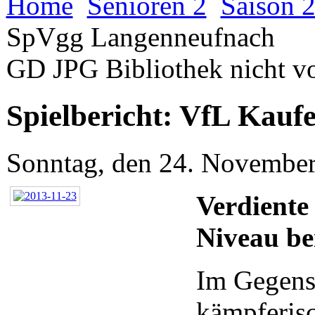
Home
Senioren 2
Saison 
SpVgg Langenneufnach
GD JPG Bibliothek nicht v
Spielbericht: VfL Kauf
Sonntag, den 24. Novembe
Verdiente
Niveau be
Im Gegensa
kämpferisc