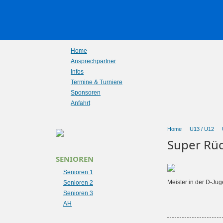
Home
Ansprechpartner
Infos
Termine & Turniere
Sponsoren
Anfahrt
Home
U13 / U12
Super Rü
SENIOREN
Senioren 1
Meister in der D-Jug
Senioren 2
Senioren 3
AH