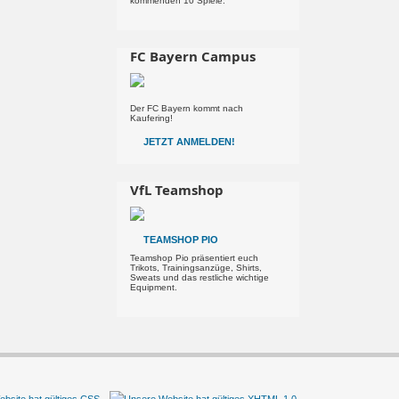
kommenden 10 Spiele.
FC Bayern Campus
Der FC Bayern kommt nach
Kaufering!
JETZT ANMELDEN!
VfL Teamshop
TEAMSHOP PIO
Teamshop Pio präsentiert euch
Trikots, Trainingsanzüge, Shirts,
Sweats und das restliche wichtige
Equipment.