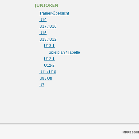
JUNIOREN
Trainer-Übersicht
U19
U17 / U16
U15
U13 / U12
U13-1
Spielplan / Tabelle
U12-1
U12-2
U11 / U10
U9 / U8
U7
IMPRESSU