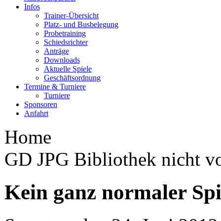
Infos
Trainer-Übersicht
Platz- und Busbelegung
Probetraining
Schiedsrichter
Anträge
Downloads
Aktuelle Spiele
Geschäftsordnung
Termine & Turniere
Turniere
Sponsoren
Anfahrt
Home
GD JPG Bibliothek nicht v
Kein ganz normaler Spi