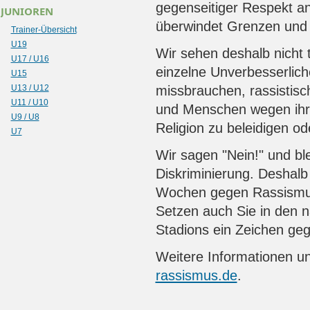
gegenseitiger Respekt an 
JUNIOREN
überwindet Grenzen und 
Trainer-Übersicht
U19
Wir sehen deshalb nicht 
U17 / U16
einzelne Unverbesserlich
U15
U13 / U12
missbrauchen, rassistisc
U11 / U10
und Menschen wegen ihre
U9 / U8
Religion zu beleidigen od
U7
Wir sagen "Nein!" und b
Diskriminierung. Deshalb 
Wochen gegen Rassismus"
Setzen auch Sie in den 
Stadions ein Zeichen ge
Weitere Informationen u
rassismus.de
.