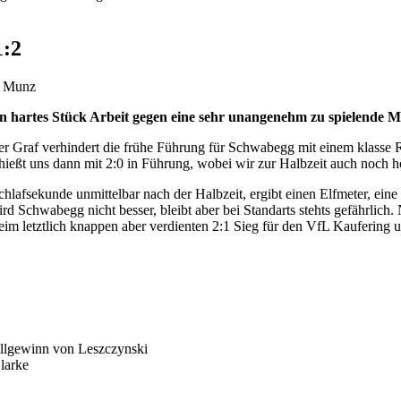
1:2
d Munz
n hartes Stück Arbeit gegen eine sehr unangenehm zu spielende M
r Graf verhindert die frühe Führung für Schwabegg mit einem klasse R
ießt uns dann mit 2:0 in Führung, wobei wir zur Halbzeit auch noch h
chlafsekunde unmittelbar nach der Halbzeit, ergibt einen Elfmeter, eine
d Schwabegg nicht besser, bleibt aber bei Standarts stehts gefährlich
beim letztlich knappen aber verdienten 2:1 Sieg für den VfL Kaufering 
ballgewinn von Leszczynski
larke